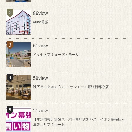
86view
aune幕張
61view
メッセ・アミューズ・モール
59view
靴下屋 Life and Feel イオンモール幕張新都心店
51view
【生活情報】近隣スーパー無料送迎バス イオン幕張店～
幕張エリア４ルート