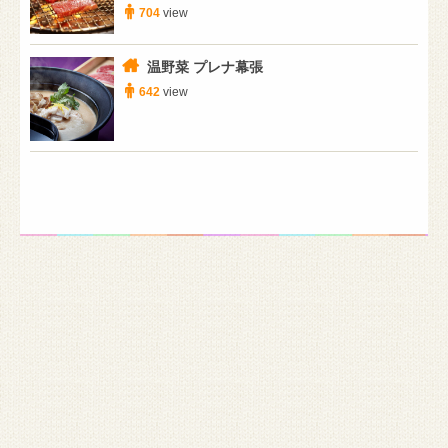
704
view
温野菜 プレナ幕張
642
view