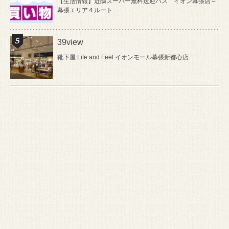
【生活情報】近隣スーパー無料送迎バス イオン幕張店～
幕張エリア４ルート
39view
靴下屋 Life and Feel イオンモール幕張新都心店