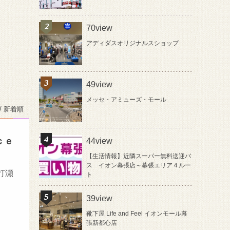
70view
アディダスオリジナルスショップ
49view
メッセ・アミューズ・モール
/ 新着順
ｃｅ
44view
【生活情報】近隣スーパー無料送迎バ
ス イオン幕張店～幕張エリア４ルー
打瀬
ト
39view
靴下屋 Life and Feel イオンモール幕
張新都心店