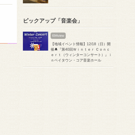
ピックアップ「音楽会」
694view
【地域イベント情報】12/18（日）開
催🔔『第40回Ｗｉｎｔｅｒ Ｃｏｎｃ
ｅｒｔ（ウィンターコンサート）』ｉ
ｎベイタウン・コア音楽ホール