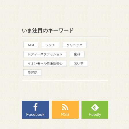
いま注目のキーワード
ATM
ランチ
クリニック
レディースファッション
歯科
イオンモール幕張新都心
習い事
美容院
Facebook
RSS
Feedly