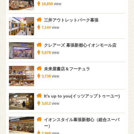
18,858
view
三井アウトレットパーク幕張
7,144
view
クレアーズ 幕張新都心イオンモール店
5,078
view
未来屋書店＆フーチュラ
3,738
view
It’s up to you(イッツアップトゥーユー)
3,012
view
イオンスタイル幕張新都心（総合スーパ
ー）
2,948
view