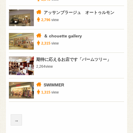
アッサンブラージュ オートゥルモン
2,796
view
＆ chouette gallery
2,315
view
期待に応えるお店です「パームツリー」
2,264
view
SWIMMER
1,315
view
→