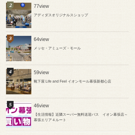
77view
アディダスオリジナルスショップ
64view
メッセ・アミューズ・モール
59view
靴下屋 Life and Feel イオンモール幕張新都心店
46view
【生活情報】近隣スーパー無料送迎バス イオン幕張店～
幕張エリア４ルート