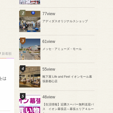
77view
アディダスオリジナルスショップ
61view
メッセ・アミューズ・モール
/
新着順
55view
靴下屋 Life and Feel イオンモール幕
をは
張新都心店
46view
【生活情報】近隣スーパー無料送迎バ
ス イオン幕張店～幕張エリア４ルー