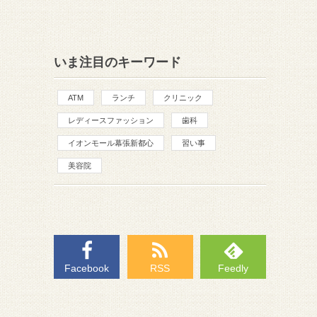
いま注目のキーワード
ATM
ランチ
クリニック
レディースファッション
歯科
イオンモール幕張新都心
習い事
美容院
Facebook
RSS
Feedly