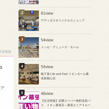
81view
アディダスオリジナルスショップ
54view
メッセ・アミューズ・モール
/
新着順
ュ
54view
靴下屋 Life and Feel イオンモール幕
張新都心店
日
ケア
46view
【生活情報】近隣スーパー無料送迎バ
ス イオン幕張店～幕張エリア４ルー