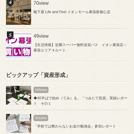
70view
靴下屋 Life and Feel イオンモール幕張新都心店
49view
【生活情報】近隣スーパー無料送迎バス イオン幕張店～
幕張エリア４ルート
ピックアップ「資産形成」
190view
◆40半ばで始め（てみ）る。「つみたて投資」実録レポー
ト その１
311view
「学校では教わらないお金の勉強会」参加レポート