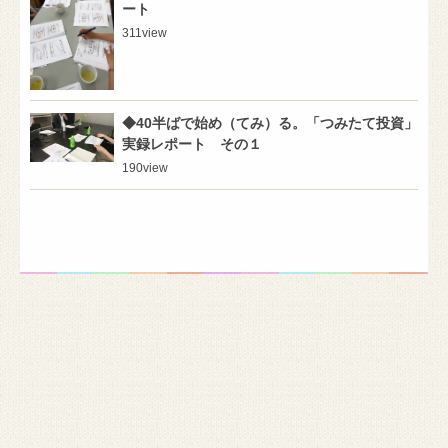
ート
311
view
◆40半ばで始め（てみ）る。「つみたて投資」
実録レポート その１
190
view