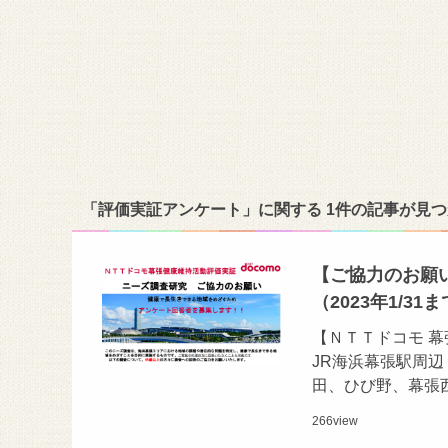
「評価実証アンケート」に関する 1件の記事が見
【ご協力のお願
（2023年1/31
【ＮＴＴドコモ 幕
JR海浜幕張駅周
田、ひび野、幕張
266
view