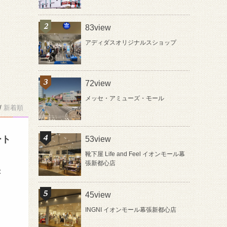
83view
アディダスオリジナルスショップ
72view
メッセ・アミューズ・モール
/
新着順
ート
53view
靴下屋 Life and Feel イオンモール幕
張新都心店
：
45view
INGNI イオンモール幕張新都心店