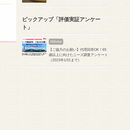
ピックアップ「評価実証アンケー
ト」
266view
【ご協力のお願い】代理回答OK！65
歳以上に向けたニーズ調査アンケート
（2023年1/31まで）