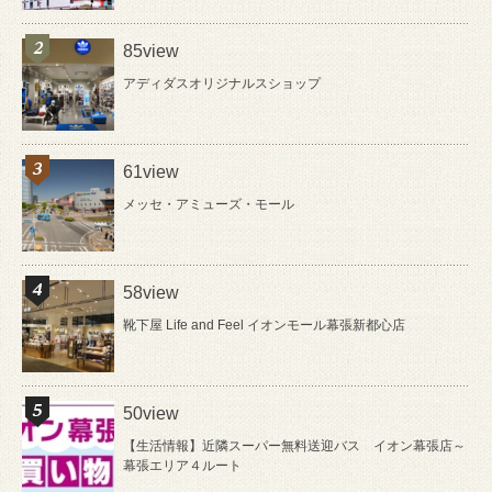
85view
アディダスオリジナルスショップ
61view
メッセ・アミューズ・モール
58view
靴下屋 Life and Feel イオンモール幕張新都心店
50view
【生活情報】近隣スーパー無料送迎バス イオン幕張店～
幕張エリア４ルート