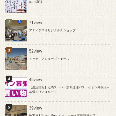
aune幕張
71view
アディダスオリジナルスショップ
52view
メッセ・アミューズ・モール
45view
【生活情報】近隣スーパー無料送迎バス イオン幕張店～
幕張エリア４ルート
39view
靴下屋 Life and Feel イオンモール幕張新都心店