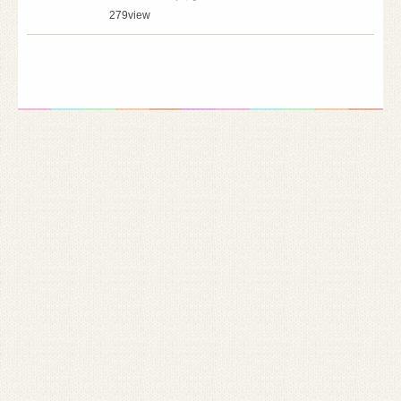
279
view