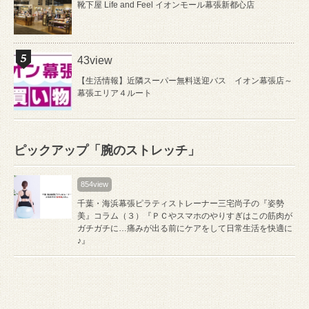
靴下屋 Life and Feel イオンモール幕張新都心店
43view
【生活情報】近隣スーパー無料送迎バス イオン幕張店～
幕張エリア４ルート
ピックアップ「腕のストレッチ」
854view
千葉・海浜幕張ピラティストレーナー三宅尚子の『姿勢
美』コラム（３）『ＰＣやスマホのやりすぎはこの筋肉が
ガチガチに…痛みが出る前にケアをして日常生活を快適に
♪』