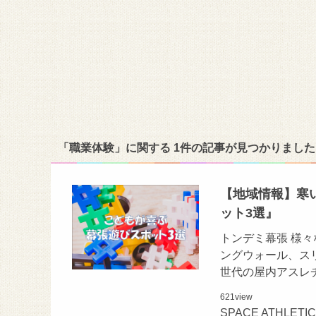
「職業体験」に関する 1件の記事が見つかりました
【地域情報】寒
ット3選』
トンデミ幕張 様
ングウォール、ス
世代の屋内アスレ
621
view
SPACE ATHLE