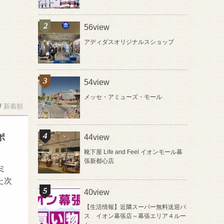
56view
アディダスオリジナルスショップ
54view
メッセ・アミューズ・モール
/
新着順
ポ
44view
靴下屋 Life and Feel イオンモール幕
張新都心店
ミ
た次
40view
【生活情報】近隣スーパー無料送迎バ
ス イオン幕張店～幕張エリア４ルー