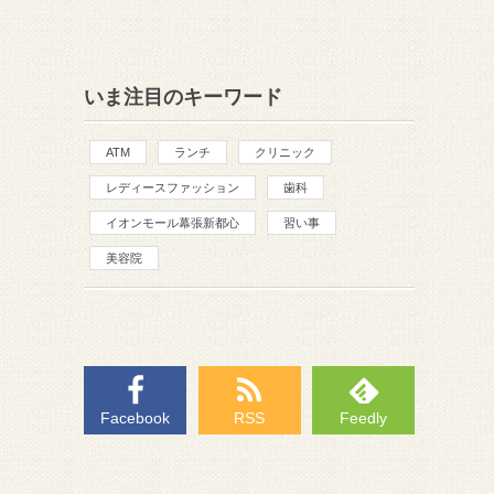
いま注目のキーワード
ATM
ランチ
クリニック
レディースファッション
歯科
イオンモール幕張新都心
習い事
美容院
Facebook
RSS
Feedly