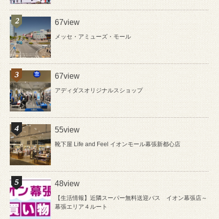
67view
メッセ・アミューズ・モール
67view
アディダスオリジナルスショップ
55view
靴下屋 Life and Feel イオンモール幕張新都心店
48view
【生活情報】近隣スーパー無料送迎バス イオン幕張店～
幕張エリア４ルート