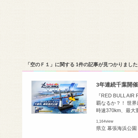
「空のＦ１」に関する 1件の記事が見つかりました
3年連続千葉開催
『RED BULL 
覇なるか？！ 世
時速370km、最
1,164
view
県立 幕張海浜公園