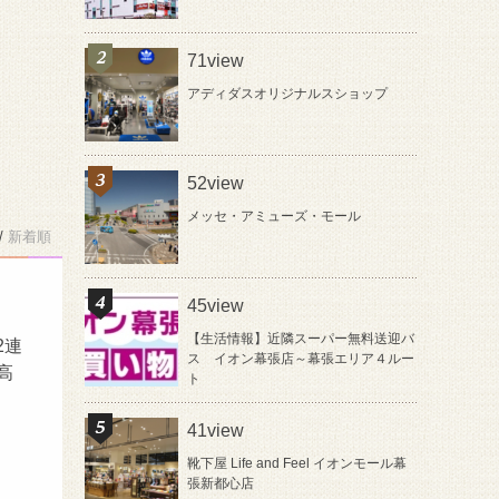
71view
アディダスオリジナルスショップ
52view
メッセ・アミューズ・モール
/
新着順
45view
【生活情報】近隣スーパー無料送迎バ
2連
ス イオン幕張店～幕張エリア４ルー
高
ト
41view
靴下屋 Life and Feel イオンモール幕
張新都心店