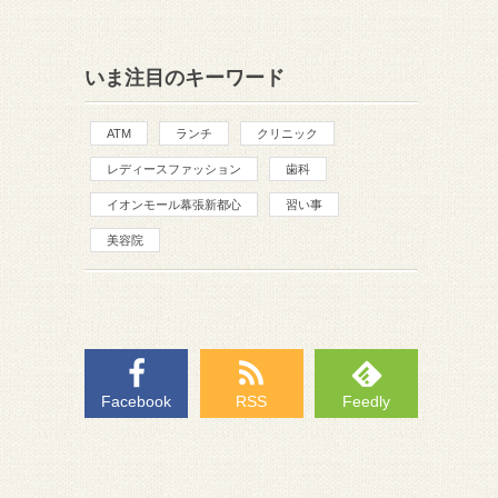
いま注目のキーワード
ATM
ランチ
クリニック
レディースファッション
歯科
イオンモール幕張新都心
習い事
美容院
Facebook
RSS
Feedly