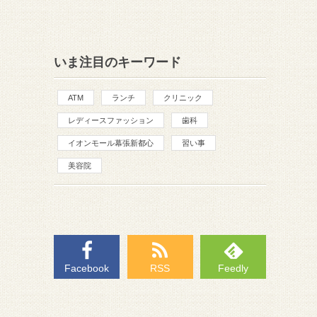
いま注目のキーワード
ATM
ランチ
クリニック
レディースファッション
歯科
イオンモール幕張新都心
習い事
美容院
Facebook
RSS
Feedly