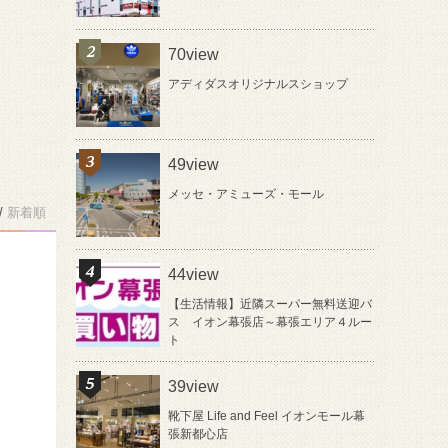
70view
アディダスオリジナルスショップ
49view
メッセ・アミューズ・モール
/
新着順
）
44view
【生活情報】近隣スーパー無料送迎バ
ス イオン幕張店～幕張エリア４ルー
ま
ト
。
39view
靴下屋 Life and Feel イオンモール幕
張新都心店