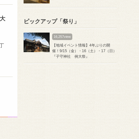
例大
ピックアップ「祭り」
16,257view
・
丁
【地域イベント情報】4年ぶりの開
催！9/15（金）・16（土）・17（日）
『子守神社 例大祭』