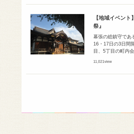
【地域イベント】
祭』
幕張の総鎮守であ
16・17日の3日
目、5丁目の町内
11,021
view