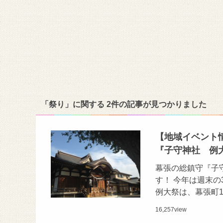
「祭り」に関する 2件の記事が見つかりました
【地域イベント情
『子守神社 例
幕張の総鎮守『子
す！ 今年は週末
例大祭は、幕張町1
16,257
view