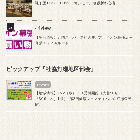
靴下屋 Life and Feel イオンモール幕張新都心店
44view
【生活情報】近隣スーパー無料送迎バス イオン幕張店～
幕張エリア４ルート
ピックアップ「社協打瀬地区部会」
276view
【地域情報】2/22（水）より受付開始（先着50名）
『3/16（木）14時～第2回健康フェスティバル＠打瀬公民
館』