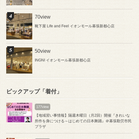
70view
靴下屋 Life and Feel イオンモール幕張新都心店
50view
INGNI イオンモール幕張新都心店
ピックアップ「着付」
177view
【地域習い事情報】隔週木曜日（月2回）開催『きれいな
所作を身につける～はじめての日本舞踊』＠幕張勤労市民
プラザ