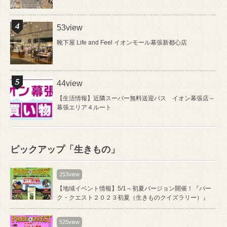
53view
靴下屋 Life and Feel イオンモール幕張新都心店
44view
【生活情報】近隣スーパー無料送迎バス イオン幕張店～
幕張エリア４ルート
ピックアップ「生きもの」
253view
【地域イベント情報】5/1～初夏バージョン開催！『パー
ク・クエスト２０２３初夏（生きものクイズラリー）』
525view