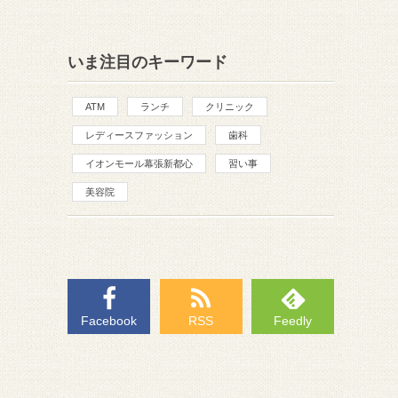
いま注目のキーワード
ATM
ランチ
クリニック
レディースファッション
歯科
イオンモール幕張新都心
習い事
美容院
Facebook
RSS
Feedly