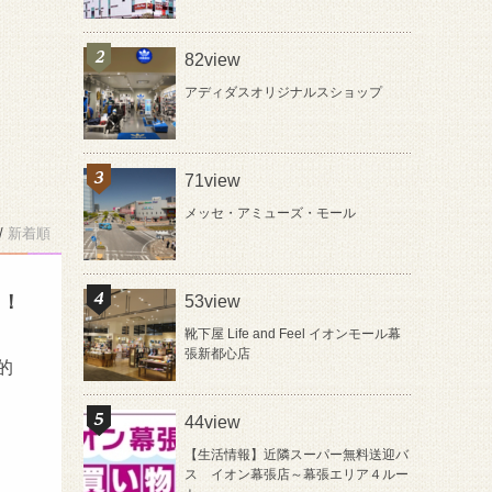
82view
アディダスオリジナルスショップ
71view
メッセ・アミューズ・モール
/
新着順
た！
53view
靴下屋 Life and Feel イオンモール幕
張新都心店
的
44view
【生活情報】近隣スーパー無料送迎バ
ス イオン幕張店～幕張エリア４ルー