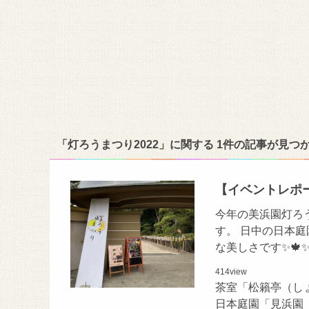
「灯ろうまつり2022」に関する 1件の記事が見つ
【イベントレポー
今年の美浜園灯ろう
す。 日中の日本
な美しさです✨🍁
414
view
茶室「松籟亭（し
日本庭園「見浜園