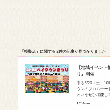
「模擬店」に関する 2件の記事が見つかりました
【地域イベント情報
り』開催
来る5/20（土）
ウンのプロムナー
わいをぜひ堪能して
1,264
view