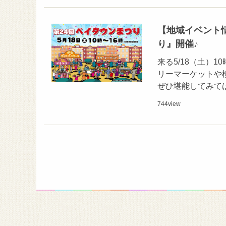
【地域イベント情報
り』開催♪
来る5/18（土）
リーマーケットや
ぜひ堪能してみては
744
view