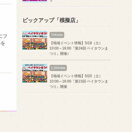
ト
ピックアップ「模擬店」
744view
にフ
いを
【地域イベント情報】5/18（土）
10:00～16:00『第24回 ベイタウンま
つり』開催♪
1,264view
【地域イベント情報】5/20（土）
10:00～16:00『第23回 ベイタウンま
つり』開催