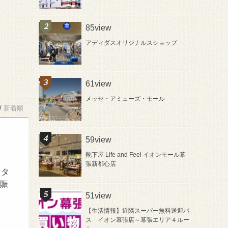
85view
アディダスオリジナルスショップ
61view
メッセ・アミューズ・モール
/
新着順
59view
靴下屋 Life and Feel イオンモール幕
張新都心店
イタ
の賑
51view
【生活情報】近隣スーパー無料送迎バ
ス イオン幕張店～幕張エリア４ルー