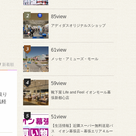
85view
アディダスオリジナルスショップ
61view
メッセ・アミューズ・モール
/
新着順
59view
靴下屋 Life and Feel イオンモール幕
取り
張新都心店
気軽
51view
【生活情報】近隣スーパー無料送迎バ
ス イオン幕張店～幕張エリア４ルー