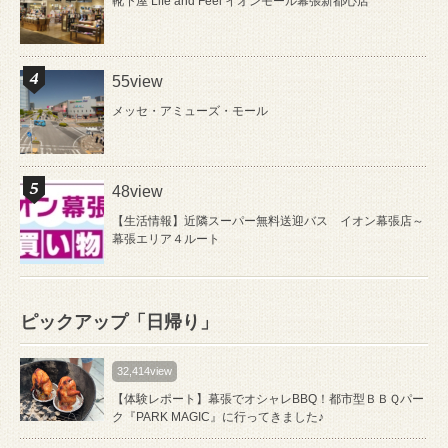
靴下屋 Life and Feel イオンモール幕張新都心店
55view
メッセ・アミューズ・モール
48view
【生活情報】近隣スーパー無料送迎バス イオン幕張店～
幕張エリア４ルート
ピックアップ「日帰り」
32,414view
【体験レポート】幕張でオシャレBBQ！都市型ＢＢＱパー
ク『PARK MAGIC』に行ってきました♪