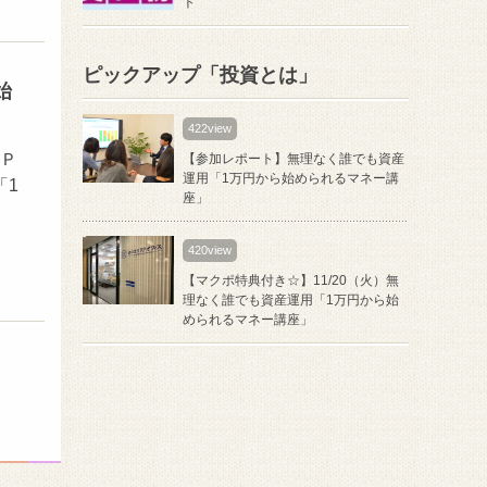
ト
ピックアップ「投資とは」
始
422view
ＦＰ
【参加レポート】無理なく誰でも資産
運用「1万円から始められるマネー講
「1
座」
420view
【マクポ特典付き☆】11/20（火）無
理なく誰でも資産運用「1万円から始
められるマネー講座」