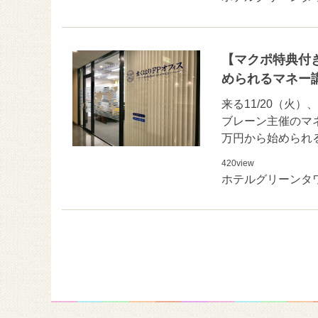
【マクポ特典付き
められるマネー
来る11/20（火
ブレーン主催のマ
万円から始められ
420
view
ホテルグリーンタ