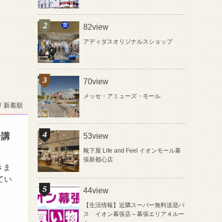
82view
アディダスオリジナルスショップ
70view
メッセ・アミューズ・モール
/ 新着順
ー講
53view
靴下屋 Life and Feel イオンモール幕
張新都心店
きま
てい
44view
【生活情報】近隣スーパー無料送迎バ
ス イオン幕張店～幕張エリア４ルー