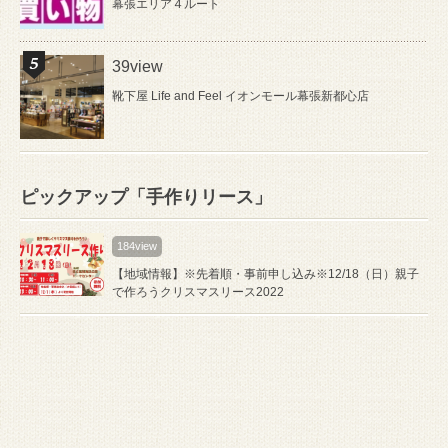
幕張エリア４ルート
39view
靴下屋 Life and Feel イオンモール幕張新都心店
ピックアップ「手作りリース」
184view
【地域情報】※先着順・事前申し込み※12/18（日）親子
で作ろうクリスマスリース2022