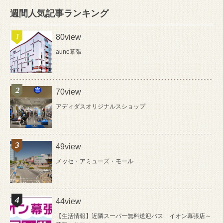
週間人気記事ランキング
80view
aune幕張
70view
アディダスオリジナルスショップ
49view
メッセ・アミューズ・モール
44view
【生活情報】近隣スーパー無料送迎バス イオン幕張店～