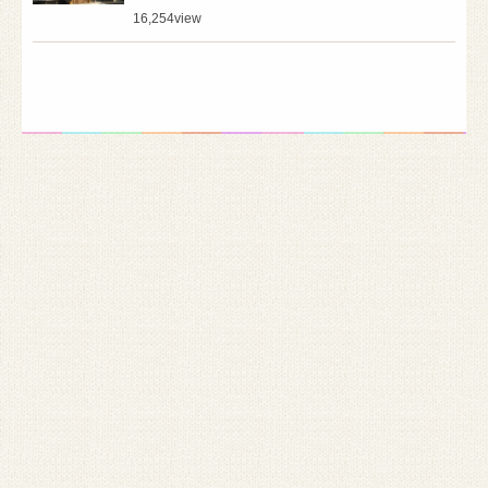
16,254
view