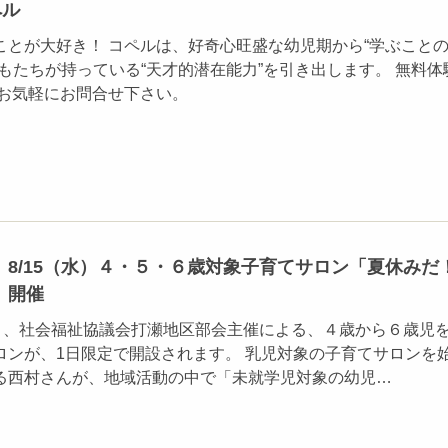
ペル
ことが大好き！ コペルは、好奇心旺盛な幼児期から“学ぶこと
もたちが持っている“天才的潜在能力”を引き出します。 無料体
 お気軽にお問合せ下さい。
8/15（水）４・５・６歳対象子育てサロン「夏休みだ
」開催
水）、社会福祉協議会打瀬地区部会主催による、４歳から６歳児
ロンが、1日限定で開設されます。 乳児対象の子育てサロンを
る西村さんが、地域活動の中で「未就学児対象の幼児…