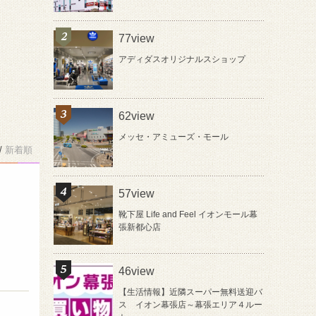
77view
アディダスオリジナルスショップ
62view
メッセ・アミューズ・モール
/
新着順
57view
靴下屋 Life and Feel イオンモール幕
張新都心店
46view
【生活情報】近隣スーパー無料送迎バ
ス イオン幕張店～幕張エリア４ルー