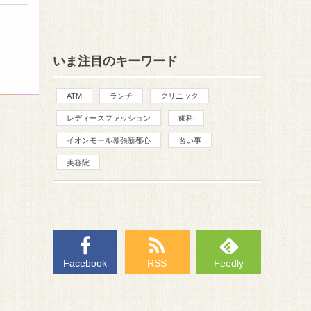
いま注目のキーワード
ATM
ランチ
クリニック
レディースファッション
歯科
イオンモール幕張新都心
習い事
美容院
Facebook
RSS
Feedly