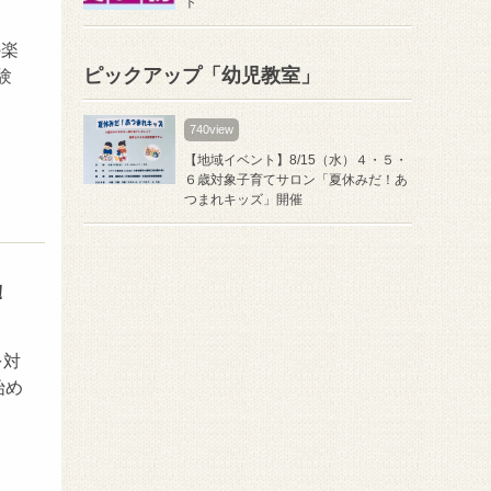
ト
の楽
ピックアップ「幼児教室」
験
740view
【地域イベント】8/15（水）４・５・
６歳対象子育てサロン「夏休みだ！あ
つまれキッズ」開催
！
を対
始め