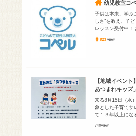
幼児教室コ
子供は本来、学ぶ
しさ”を教え、子ど
レッスン受付中！
823
view
【地域イベント】
あつまれキッズ
来る8月15日（
象とした子育てサ
て１３年以上にな
740
view