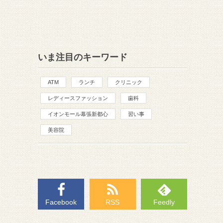
いま注目のキーワード
ATM
ランチ
クリニック
レディースファッション
歯科
イオンモール幕張新都心
習い事
美容院
Facebook
RSS
Feedly