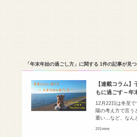
「年末年始の過ごし方」に関する 1件の記事が見
【連載コラム】子
もに過ごす～年
12月22日は冬至
陽の考え方で言う
重い…など、なん
201
view