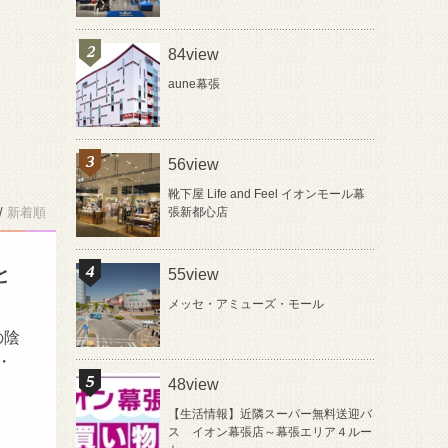
84view
aune幕張
56view
靴下屋 Life and Feel イオンモール幕
/
新着順
張新都心店
と
55view
メッセ・アミューズ・モール
の陰
・
48view
【生活情報】近隣スーパー無料送迎バ
ス イオン幕張店～幕張エリア４ルー