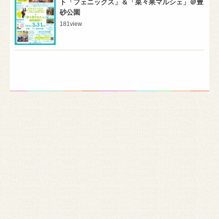
ト「フェニックス」＆「菜々果マルシェ」＠豊
砂公園
181
view