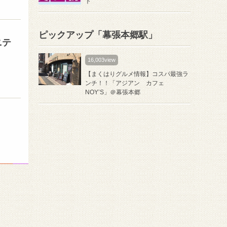
ト
ピックアップ「幕張本郷駅」
ニテ
16,003view
【まくはりグルメ情報】コスパ最強ラ
ンチ！！「アジアン カフェ
NOY’S」＠幕張本郷