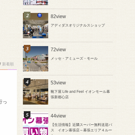
82view
アディダスオリジナルスショップ
72view
メッセ・アミューズ・モール
/
新着順
53view
靴下屋 Life and Feel イオンモール幕
張新都心店
行っ
44view
【生活情報】近隣スーパー無料送迎バ
ス イオン幕張店～幕張エリア４ルー