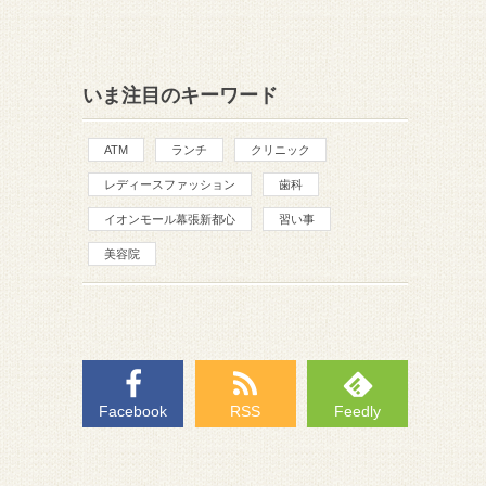
いま注目のキーワード
ATM
ランチ
クリニック
レディースファッション
歯科
イオンモール幕張新都心
習い事
美容院
Facebook
RSS
Feedly