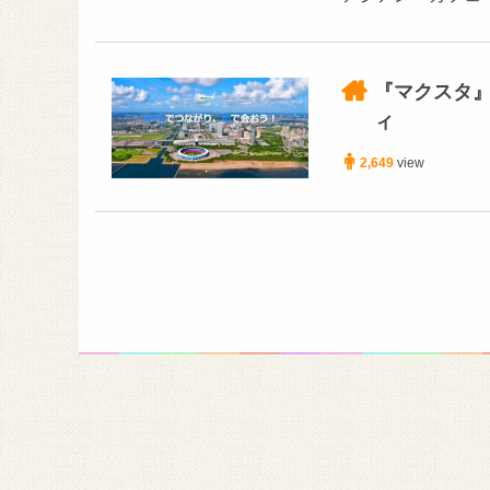
『マクスタ
ィ
2,649
view