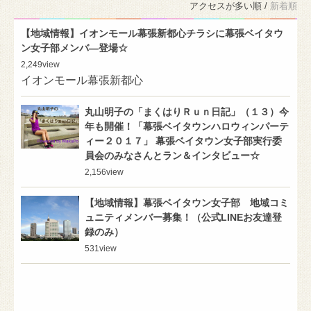
アクセスが多い順 /
新着順
【地域情報】イオンモール幕張新都心チラシに幕張ベイタウ
ン女子部メンバ―登場☆
2,249
view
イオンモール幕張新都心
丸山明子の「まくはりＲｕｎ日記」（１３）今
年も開催！「幕張ベイタウンハロウィンパーテ
ィー２０１７」 幕張ベイタウン女子部実行委
員会のみなさんとラン＆インタビュー☆
2,156
view
【地域情報】幕張ベイタウン女子部 地域コミ
ュニティメンバー募集！（公式LINEお友達登
録のみ）
531
view