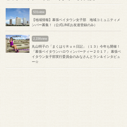
531view
【地域情報】幕張ベイタウン女子部 地域コミュニティメ
ンバー募集！（公式LINEお友達登録のみ）
2,156view
丸山明子の「まくはりＲｕｎ日記」（１３）今年も開催！
「幕張ベイタウンハロウィンパーティー２０１７」 幕張ベ
イタウン女子部実行委員会のみなさんとラン＆インタビュ
ー☆