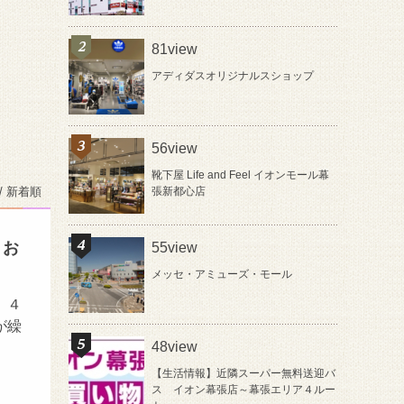
81view
アディダスオリジナルスショップ
56view
靴下屋 Life and Feel イオンモール幕
/ 新着順
張新都心店
」お
55view
メッセ・アミューズ・モール
。４
が繰
48view
【生活情報】近隣スーパー無料送迎バ
ス イオン幕張店～幕張エリア４ルー