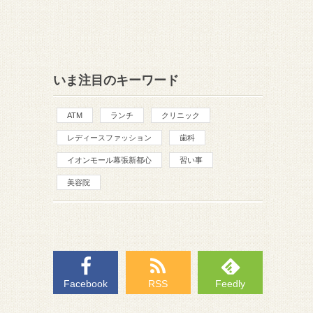
いま注目のキーワード
ATM
ランチ
クリニック
レディースファッション
歯科
イオンモール幕張新都心
習い事
美容院
Facebook
RSS
Feedly