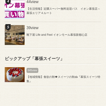
44view
【生活情報】近隣スーパー無料送迎バス イオン幕張店～
幕張エリア４ルート
39view
靴下屋 Life and Feel イオンモール幕張新都心店
ピックアップ「幕張スイーツ」
845view
【地域情報】食欲の秋🍁スイーツの秋🍰『幕張スイーツ特
集』