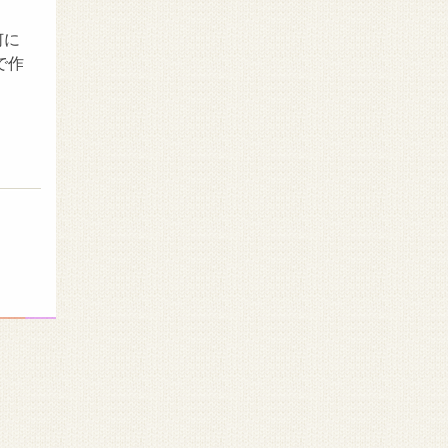
何に
で作