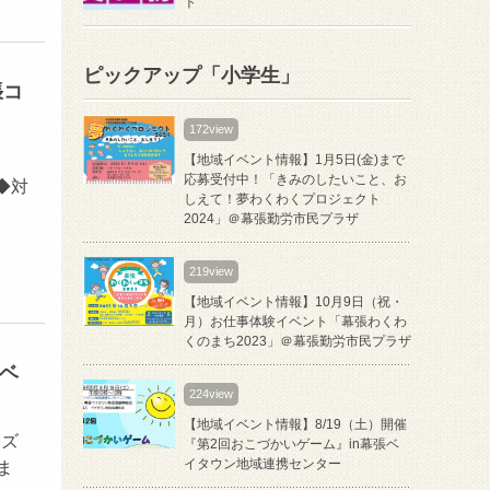
ト
ピックアップ「小学生」
張コ
172view
0
【地域イベント情報】1月5日(金)まで
応募受付中！「きみのしたいこと、お
◆対
しえて！夢わくわくプロジェクト
2024」＠幕張勤労市民プラザ
219view
【地域イベント情報】10月9日（祝・
月）お仕事体験イベント「幕張わくわ
くのまち2023」＠幕張勤労市民プラザ
張ベ
224view
【地域イベント情報】8/19（土）開催
ーズ
『第2回おこづかいゲーム』in幕張ベ
イタウン地域連携センター
ま