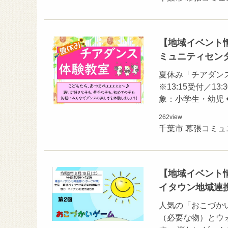
【地域イベント情
ミュニティセン
夏休み「チアダンス体
※13:15受付／1
象：小学生・幼児 
262
view
千葉市 幕張コミ
【地域イベント情
イタウン地域連
人気の「おこづか
（必要な物）とウ