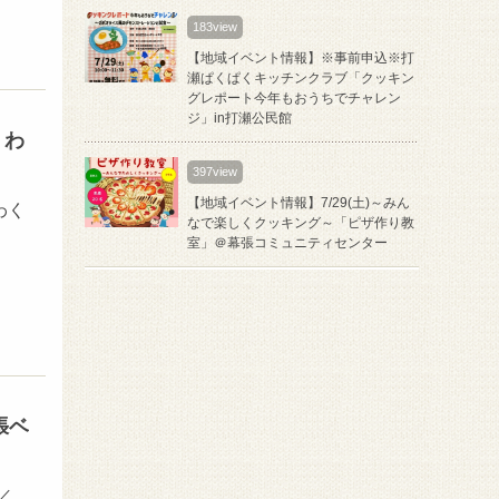
183view
【地域イベント情報】※事前申込※打
瀬ぱくぱくキッチンクラブ「クッキン
グレポート今年もおうちでチャレン
ジ」in打瀬公民館
くわ
397view
【地域イベント情報】7/29(土)～みん
わく
なで楽しくクッキング～「ピザ作り教
室」＠幕張コミュニティセンター
張ベ
／