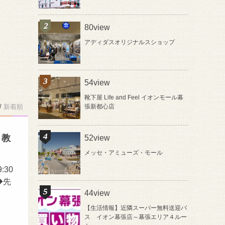
80view
アディダスオリジナルスショップ
54view
靴下屋 Life and Feel イオンモール幕
/
新着順
張新都心店
り教
52view
メッセ・アミューズ・モール
30
◆先
44view
【生活情報】近隣スーパー無料送迎バ
ス イオン幕張店～幕張エリア４ルー