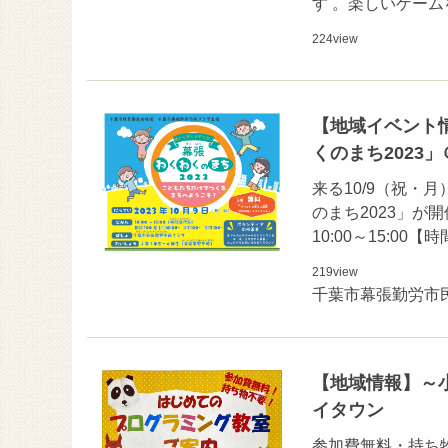
す 。楽しいゲー
224
view
【地域イベント
くのまち2023
来る10/9（祝
のまち2023」が開
10:00～15:00
219
view
千葉市幕張勤労市
【地域情報】～
イタウン
参加費無料・持ち物不