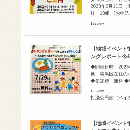
2023年2月11日
枠 10組 【お申
199
view
【地域イベント
ングレポート今
◆開催日時 2023
象 美浜区在住の小
◆参加費 無料 ◆
183
view
打瀬公民館（ベイ
【地域イベント情