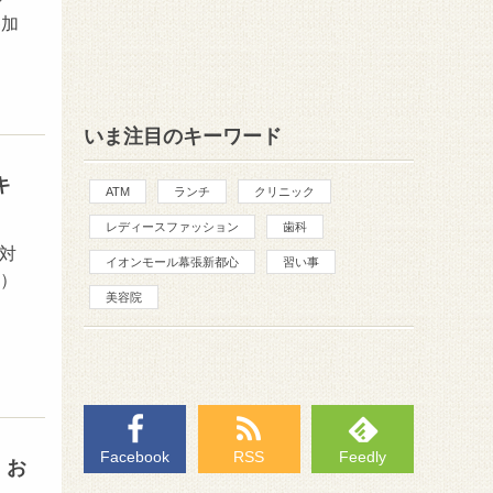
参加
いま注目のキーワード
キ
ATM
ランチ
クリニック
レディースファッション
歯科
◆対
イオンモール幕張新都心
習い事
選）
美容院
Facebook
RSS
Feedly
、お