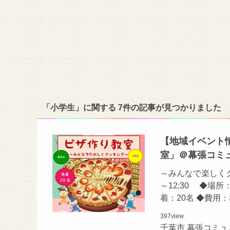
「小学生」に関する 7件の記事が見つかりました
【地域イベント情
室」＠幕張コミ
～みんなで楽しくク
～12:30 ◆場
着：20名 ◆費用
397
view
千葉市 幕張コミ