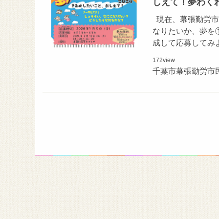
しえて！夢わくわ
現在、幕張勤労市
なりたいか、夢を
成して応募してみよ
172
view
千葉市幕張勤労市