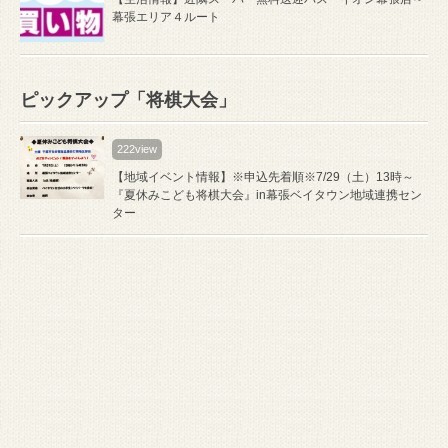
幕張エリア４ルート
ピックアップ「将棋大会」
222view
【地域イベント情報】※申込先着順※7/29（土）13時～
『夏休みこども将棋大会』in幕張ベイタウン地域連携セン
ター