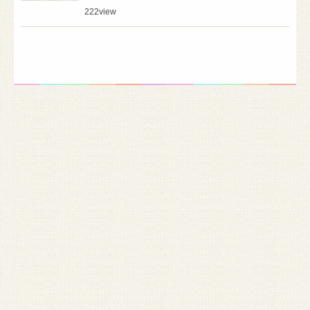
222
view