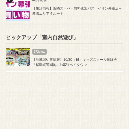
【生活情報】近隣スーパー無料送迎バス イオン幕張店～
幕張エリア４ルート
ピックアップ「室内自然遊び」
172view
【地域習い事情報】10/30（日）キッズスクール体験会
「移動式遊園地」in幕張ベイタウン