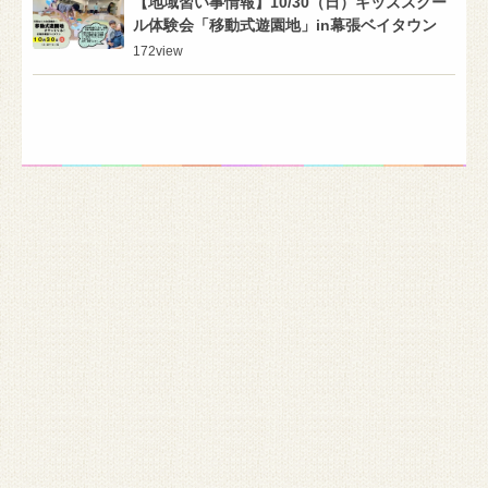
【地域習い事情報】10/30（日）キッズスクー
ル体験会「移動式遊園地」in幕張ベイタウン
172
view