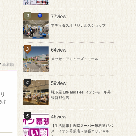
77view
アディダスオリジナルスショップ
64view
メッセ・アミューズ・モール
/
新着順
59view
靴下屋 Life and Feel イオンモール幕
エリ
張新都心店
だけ
46view
【生活情報】近隣スーパー無料送迎バ
ス イオン幕張店～幕張エリア４ルー