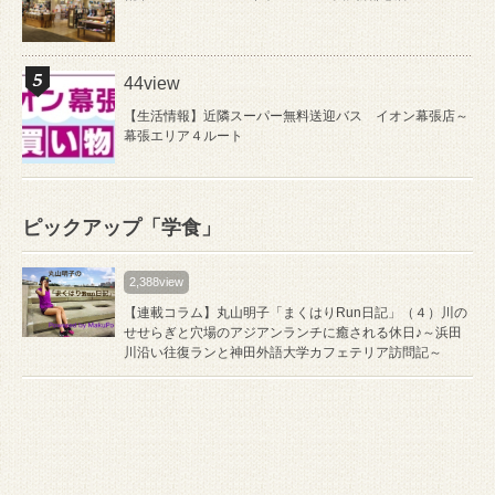
44view
【生活情報】近隣スーパー無料送迎バス イオン幕張店～
幕張エリア４ルート
ピックアップ「学食」
2,388view
【連載コラム】丸山明子「まくはりRun日記」（４）川の
せせらぎと穴場のアジアンランチに癒される休日♪～浜田
川沿い往復ランと神田外語大学カフェテリア訪問記～