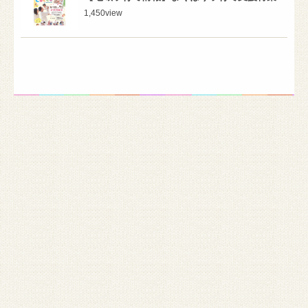
1,450
view