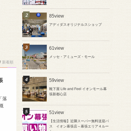
85view
アディダスオリジナルスショップ
61view
メッセ・アミューズ・モール
/
新着順
張
59view
靴下屋 Life and Feel イオンモール幕
張新都心店
「落
概
51view
【生活情報】近隣スーパー無料送迎バ
ス イオン幕張店～幕張エリア４ルー