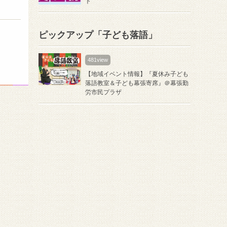
ト
ピックアップ「子ども落語」
481view
【地域イベント情報】『夏休み子ども
落語教室＆子ども幕張寄席』＠幕張勤
労市民プラザ