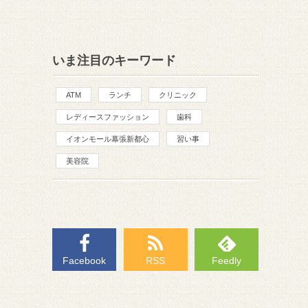
いま注目のキーワード
ATM
ランチ
クリニック
レディースファッション
歯科
イオンモール幕張新都心
習い事
美容院
Facebook
RSS
Feedly