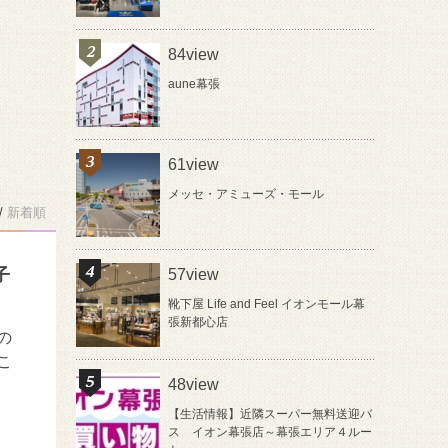
84view
aune幕張
61view
メッセ・アミューズ・モール
/
新着順
子
57view
靴下屋 Life and Feel イオンモール幕
張新都心店
の
こ
48view
【生活情報】近隣スーパー無料送迎バ
ス イオン幕張店～幕張エリア４ルー