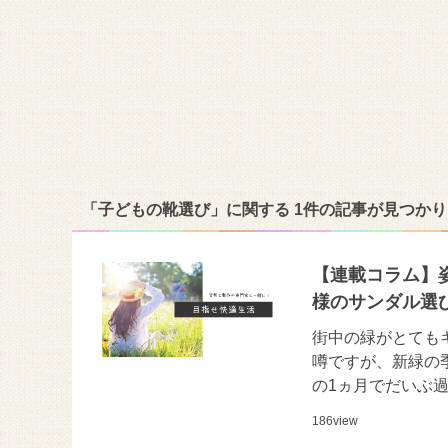
「子どもの靴選び」に関する 1件の記事が見つか
【連載コラム】
様のサンダル選
街中の緑がとても
噂ですが、新緑の
の1ヵ月でだいぶ
186
view