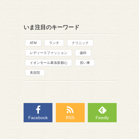
いま注目のキーワード
ATM
ランチ
クリニック
レディースファッション
歯科
イオンモール幕張新都心
習い事
美容院
Facebook
RSS
Feedly