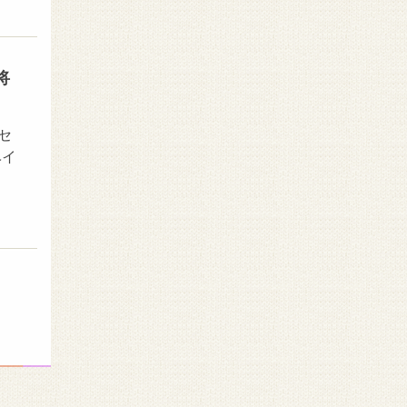
将
セ
ベイ