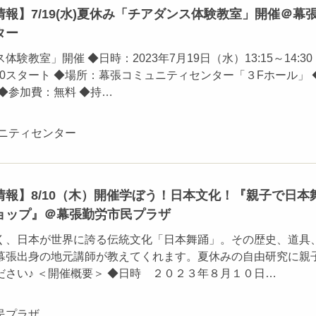
報】7/19(水)夏休み「チアダンス体験教室」開催＠幕
ター
験教室」開催 ◆日時：2023年7月19日（水）13:15～14:3
3:30スタート ◆場所：幕張コミュニティセンター「３Fホール」 
◆参加費：無料 ◆持…
ュニティセンター
報】8/10（木）開催学ぼう！日本文化！『親子で日本
ョップ』＠幕張勤労市民プラザ
く、日本が世界に誇る伝統文化「日本舞踊」。その歴史、道具
幕張出身の地元講師が教えてくれます。夏休みの自由研究に親
さい♪ ＜開催概要＞ ◆日時 ２０２３年８月１０日…
民プラザ