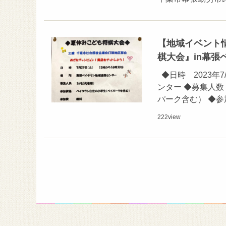
【地域イベント情
棋大会』in幕
◆日時 2023年7
ンター ◆募集人数
パーク含む） ◆参
222
view