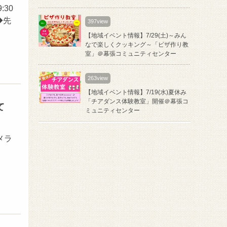
30
◆先
397view
【地域イベント情報】7/29(土)～みん
なで楽しくクッキング～「ピザ作り教
室」＠幕張コミュニティセンター
263view
【地域イベント情報】7/19(水)夏休み
「チアダンス体験教室」開催＠幕張コ
て
ミュニティセンター
メラ