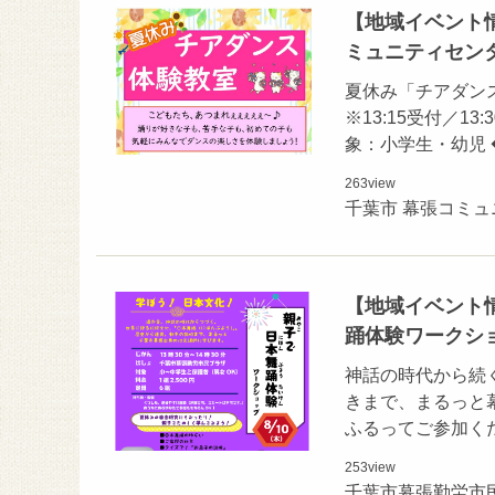
【地域イベント情
ミュニティセン
夏休み「チアダンス体
※13:15受付／1
象：小学生・幼児 
263
view
千葉市 幕張コミ
【地域イベント情
踊体験ワークシ
神話の時代から続
きまで、まるっと
ふるってご参加くだ
253
view
千葉市幕張勤労市