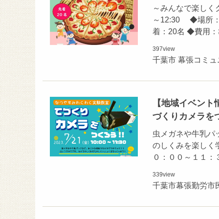
～みんなで楽しくク
～12:30 ◆場
着：20名 ◆費用
397
view
千葉市 幕張コミ
【地域イベント情
づくりカメラを
虫メガネや牛乳パ
のしくみを楽しく
０：００～１１：
339
view
千葉市幕張勤労市