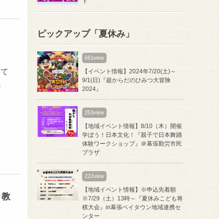
ト
ピックアップ「夏休み」
661view
いて
【イベント情報】2024年7/20(土)～
9/1(日)『超からだのひみつ大冒険
、
2024』
253view
【地域イベント情報】8/10（木）開催
学ぼう！日本文化！『親子で日本舞踊
体験ワークショップ』＠幕張勤労市民
プラザ
222view
【地域イベント情報】※申込先着順
り教
※7/29（土）13時～『夏休みこども将
棋大会』in幕張ベイタウン地域連携セ
ンター