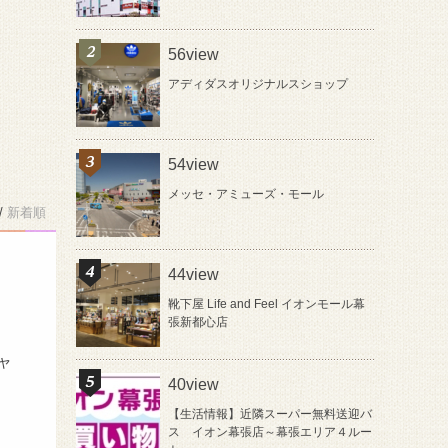
56view
アディダスオリジナルスショップ
54view
メッセ・アミューズ・モール
/
新着順
44view
靴下屋 Life and Feel イオンモール幕
張新都心店
る
ャ
40view
【生活情報】近隣スーパー無料送迎バ
ス イオン幕張店～幕張エリア４ルー