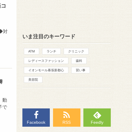
張コ
0
◆対
いま注目のキーワード
ATM
ランチ
クリニック
レディースファッション
歯科
イオンモール幕張新都心
習い事
美容院
舞
、動
子で
Facebook
RSS
Feedly