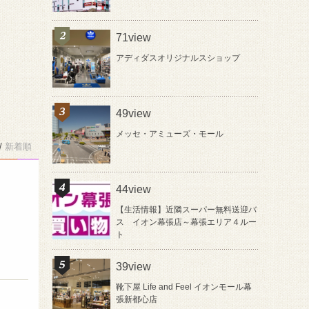
71view
アディダスオリジナルスショップ
49view
メッセ・アミューズ・モール
/
新着順
44view
【生活情報】近隣スーパー無料送迎バ
ス イオン幕張店～幕張エリア４ルー
ト
39view
靴下屋 Life and Feel イオンモール幕
張新都心店