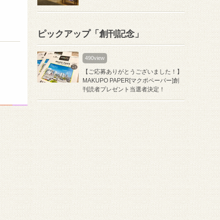
ピックアップ「創刊記念」
490view
【ご応募ありがとうございました！】
MAKUPO PAPER[マクポペーパー]創
刊読者プレゼント当選者決定！