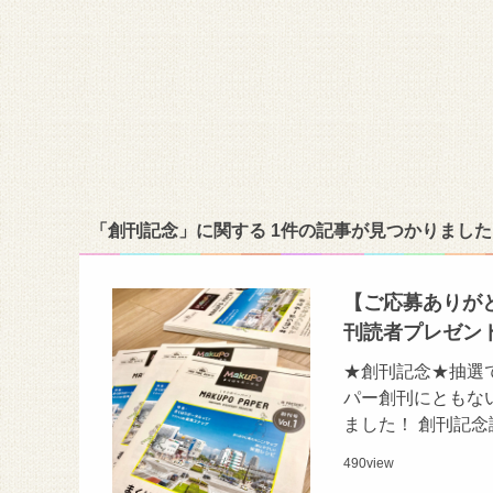
「創刊記念」に関する 1件の記事が見つかりました
【ご応募ありがと
刊読者プレゼン
★創刊記念★抽選
パー創刊にともな
ました！ 創刊記
490
view