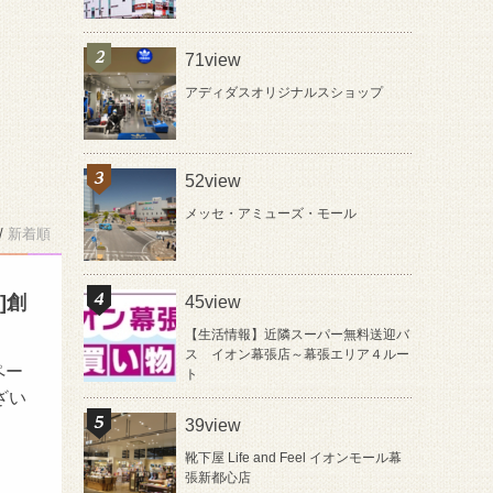
71view
アディダスオリジナルスショップ
52view
メッセ・アミューズ・モール
/
新着順
]創
45view
【生活情報】近隣スーパー無料送迎バ
ス イオン幕張店～幕張エリア４ルー
ペー
ト
ざい
39view
靴下屋 Life and Feel イオンモール幕
張新都心店