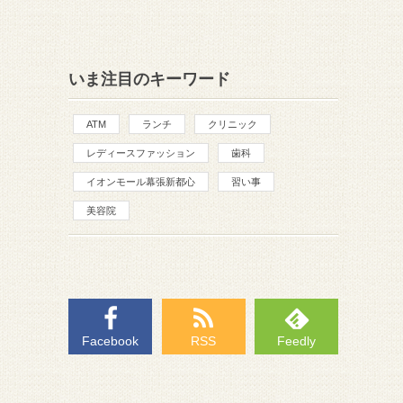
いま注目のキーワード
ATM
ランチ
クリニック
レディースファッション
歯科
イオンモール幕張新都心
習い事
美容院
Facebook
RSS
Feedly