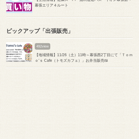
幕張エリア４ルート
ピックアップ「出張販売」
492view
【地域情報】11/26（土）11時～幕張西2丁目にて「Ｔｏｍ
ｏ’ｓ Cafe（トモズカフェ）」お弁当販売🍱