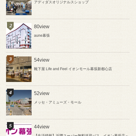
アディダスオリジナルスショップ
80view
aune幕張
54view
靴下屋 Life and Feel イオンモール幕張新都心店
52view
メッセ・アミューズ・モール
44view
【生活情報】近隣スーパー無料送迎バス イオン幕張店～