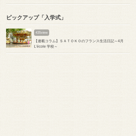
ピックアップ「入学式」
435view
【連載コラム】ＳＡＴＯＫＯのフランス生活日記～4月
L’école 学校～