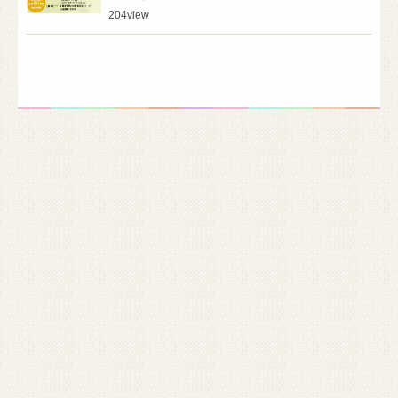
204
view