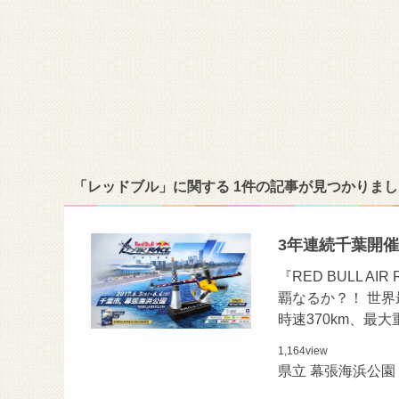
「レッドブル」に関する 1件の記事が見つかりまし
3年連続千葉開催
『RED BULL 
覇なるか？！ 世
時速370km、最
1,164
view
県立 幕張海浜公園