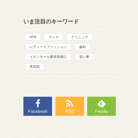
いま注目のキーワード
ATM
ランチ
クリニック
レディースファッション
歯科
イオンモール幕張新都心
習い事
美容院
Facebook
RSS
Feedly