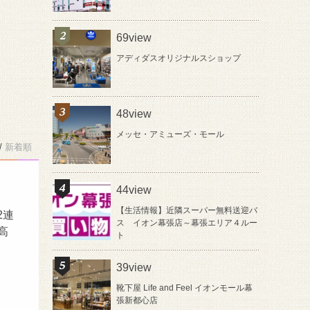
69view
アディダスオリジナルスショップ
48view
メッセ・アミューズ・モール
/
新着順
44view
【生活情報】近隣スーパー無料送迎バ
2連
ス イオン幕張店～幕張エリア４ルー
高
ト
39view
靴下屋 Life and Feel イオンモール幕
張新都心店