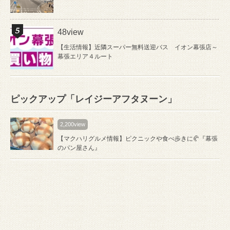
48view
【生活情報】近隣スーパー無料送迎バス イオン幕張店～
幕張エリア４ルート
ピックアップ「レイジーアフタヌーン」
2,200view
【マクハリグルメ情報】ピクニックや食べ歩きに🥐『幕張
のパン屋さん』